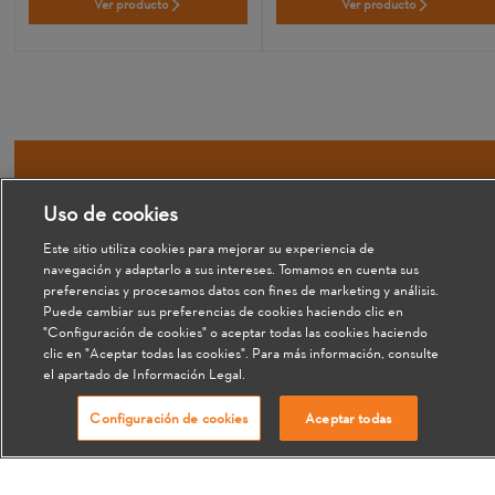
Ver producto
Ver producto
Suscríbete y recibe un
Uso de cookies
regalo sorpresa
Este sitio utiliza cookies para mejorar su experiencia de
navegación y adaptarlo a sus intereses. Tomamos en cuenta sus
preferencias y procesamos datos con fines de marketing y análisis.
Mantente al tanto de las novedades y
Puede cambiar sus preferencias de cookies haciendo clic en
ofertas de STIHL
"Configuración de cookies" o aceptar todas las cookies haciendo
clic en "Aceptar todas las cookies". Para más información, consulte
el apartado de Información Legal.
Configuración de cookies
Aceptar todas
Acepto el
Aviso de Privacidad
y
Términos de Uso