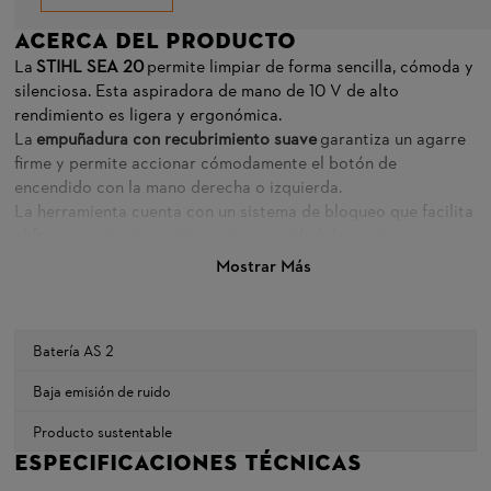
La
STIHL SEA 20
permite limpiar de forma sencilla, cómoda y
silenciosa. Esta aspiradora de mano de 10 V de alto
rendimiento es ligera y ergonómica.
La
empuñadura con recubrimiento suave
garantiza un agarre
firme y permite accionar cómodamente el botón de
encendido con la mano derecha o izquierda.
La herramienta cuenta con un sistema de bloqueo que facilita
el funcionamiento continuo sin necesidad de mantener
presionada la palanca de control. Una válvula de retención
Mostrar Más
flexible detrás de la boquilla de succión mantiene de forma
confiable la suciedad dentro del depósito recolector, y se
puede desmontar fácilmente para vaciar y limpiar el depósito.
Batería AS 2
El excelente rendimiento de filtrado se logra gracias al
sistema de filtro de dos etapas, el cual también puede
Baja emisión de ruido
limpiarse y reutilizarse con facilidad.
El set de la
aspiradora de mano a batería STIHL SEA 20
con
Producto sustentable
batería AS 2 y cargador estándar AL 1 incluye varios
Especificaciones técnicas
accesorios prácticos como estándar: boquilla para rincones,