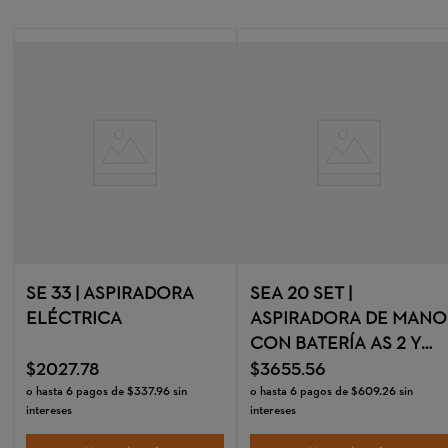
SE 33 | ASPIRADORA
SEA 20 SET |
ELÉCTRICA
ASPIRADORA DE MANO
CON BATERÍA AS 2 Y
CARGADOR AL 1
$
2027
.
78
$
3655
.
56
o hasta
6
pagos de
$
337
.
96
sin
o hasta
6
pagos de
$
609
.
26
sin
intereses
intereses