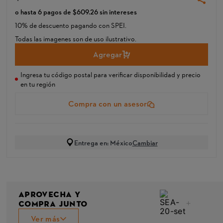
o hasta
6
pagos de
$
609
.
26
sin intereses
10% de descuento pagando con SPEI.
Todas las imagenes son de uso ilustrativo.
Ingresa tu código postal para verificar disponibilidad y precio
en tu región
Compra con un asesor
Entrega en: México
Cambiar
APROVECHA Y
COMPRA JUNTO
Ver más