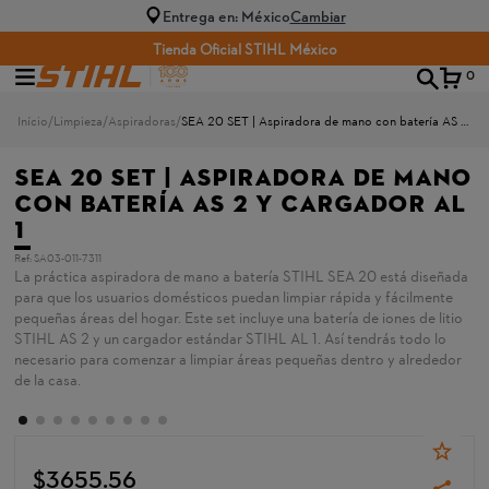
Entrega en: México
Cambiar
Tienda Oficial STIHL México
0
Limpieza
Aspiradoras
SEA 20 SET | Aspiradora de mano con batería AS 2 y cargador AL 1
SEA 20 SET | Aspiradora de mano
con batería AS 2 y cargador AL
1
Ref
:
SA03-011-7311
La práctica aspiradora de mano a batería STIHL SEA 20 está diseñada
para que los usuarios domésticos puedan limpiar rápida y fácilmente
pequeñas áreas del hogar. Este set incluye una batería de iones de litio
STIHL AS 2 y un cargador estándar STIHL AL 1. Así tendrás todo lo
necesario para comenzar a limpiar áreas pequeñas dentro y alrededor
de la casa.
$
3655
.
56