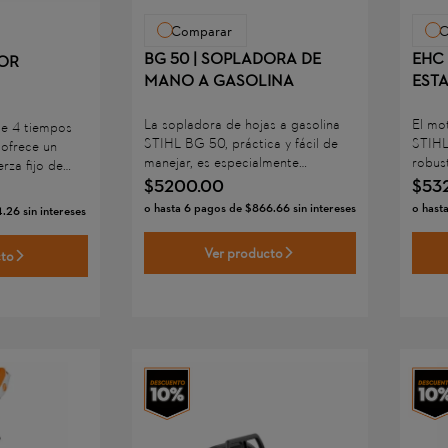
Comparar
C
BG 50 | SOPLADORA DE
EHC 
TOR
MANO A GASOLINA
EST
La sopladora de hojas a gasolina
El mo
de 4 tiempos
STIHL BG 50, práctica y fácil de
STIHL
ofrece un
manejar, es especialmente
robust
rza fijo de
adecuada para el trabajo en el
alto 
$
5200
.
00
$
53
ecuado para
hogar, así como para tareas
divers
agrícolas y de
o hasta
6
pagos de
$
866
.
66
sin intereses
o hast
4
.
26
sin intereses
domésticas y tareas sencillas en el
constr
de transmisión
ámbito municipal.
forja
lar
Ver producto
cto
cómod
as
herram
litarle el
trabaj