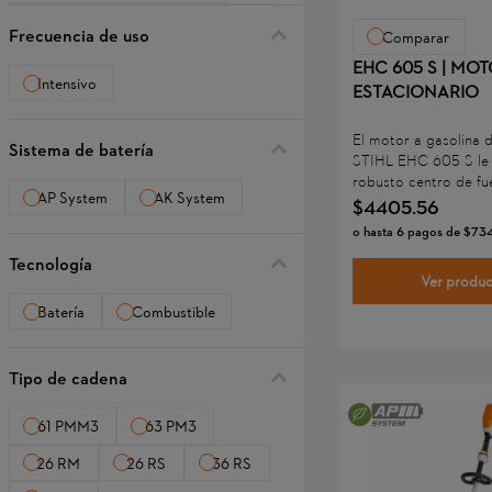
Motobombas
Generadores
Frecuencia de uso
Comparar
Cortasetos y cortasetos de altura
EHC 605 S | MO
Intensivo
ESTACIONARIO
El motor a gasolina 
Sistema de batería
STIHL EHC 605 S le 
Sistema combinado y multisistemas
robusto centro de fue
AP System
AK System
alto rendimiento, ad
$
4405
.
56
diversas actividades 
o hasta
6
pagos de
$
73
construcción. El eje 
Tecnología
forjado permite acop
Ver produ
cómodamente divers
herramientas para faci
Batería
Combustible
trabajo diario.
Tipo de cadena
61 PMM3
63 PM3
26 RM
26 RS
36 RS