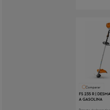
EC con un rendimient
constante.
Comparar
FS 235 R | DES
A GASOLINA
Potente desbrozador