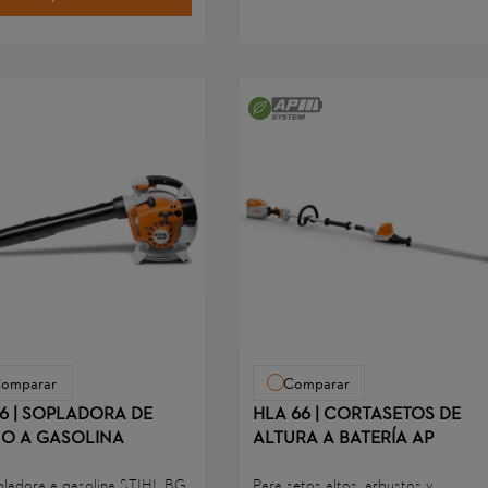
de larga duración y carburador
agua.
ompensador.
omparar
Comparar
6 | SOPLADORA DE
HLA 66 | CORTASETOS DE
O A GASOLINA
ALTURA A BATERÍA AP
pladora a gasolina STIHL BG
Para setos altos, arbustos y