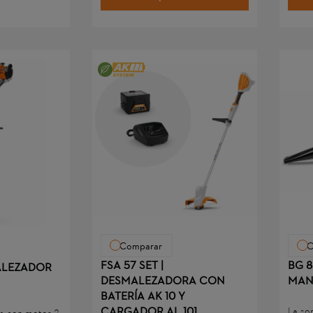
o de trabajo
aire 
con c
Comparar
C
FSA 57 SET |
BG 8
MALEZADOR
DESMALEZADORA CON
MAN
BATERÍA AK 10 Y
CARGADOR AL 101
La so
a con motor 2-