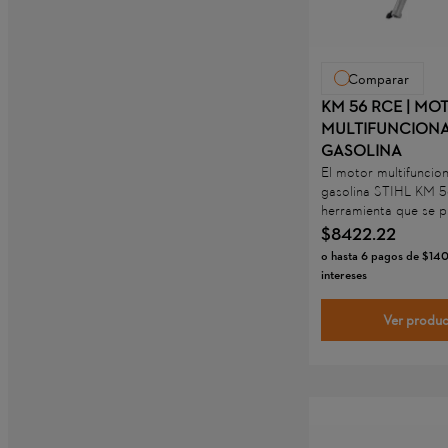
Comparar
KM 56 RCE | MO
MULTIFUNCIONA
GASOLINA
El motor multifuncio
gasolina STIHL KM 5
herramienta que se pu
con una variedad de
$
8422
.
22
accesorios/acoples d
o hasta
6
pagos de
$
14
Combi STIHL. El KM 
intereses
diseñado principalme
usuarios privados qu
Ver produ
utilizar un solo moto
completar sus trabajo
el patio y el jardín.