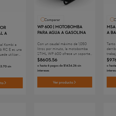
Comparar
C
WP 600 | MOTOBOMBA
MSA 
TOR
PARA AGUA A GASOLINA
A BA
L A
Con un caudal máximo de 1,050
Tanto 
nal Kombi a
litros por minuto, la motobomba
derrib
6 RC-E es una
STIHL WP 600 ofrece un soporte
traba
ede utilizar
eficiente para el transporte de
a bat
$
8605
.
56
$
97
agua. En la agricultura, por
result
el Sistema
o hasta
6
pagos de
$
1434
.
26
sin
o hast
03
.
70
sin
ejemplo, permite extraer agua
hogar,
56 RC-E está
intereses
interes
dulce de lagos, ríos, pozos o
conser
nte para
depósitos, así como eliminar
arte.
e desean
Ver producto
cto
acumulaciones no deseadas de
su fu
r para
agua.
emisio
s en la casa,
potenc
ruido 
cerra