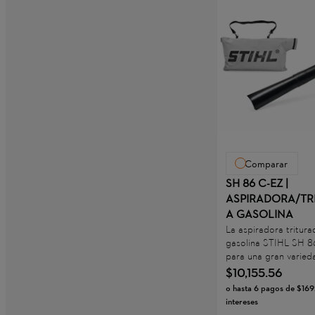
Comparar
SH 86 C-EZ |
ASPIRADORA/TR
A GASOLINA
La aspiradora-tritur
gasolina STIHL SH 86
para una gran varied
de trituración y sopla
$
10
,
155
.
56
perfecta para un us
o hasta
6
pagos de
$
169
en grandes superficies
intereses
aspiradora de hojas 