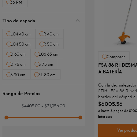
36 RM
Tipo de espada
L04 40 cm
R 40 cm
L04 50 cm
R 50 cm
D 63 cm
L06 63 cm
Comparar
FSA 86 R | DES
D 75 cm
S 75 cm
A BATERÍA
S 90 cm
SL 80 cm
Con la desmalezadora
STIHL FSA 86 R podr
bordes del césped a 
caminos y obstáculo
$
6005
.
56
$4405.00
–
$31,956.00
limpia y eficiente. Lo
o hasta
6
pagos de
$
10
aficionados, las peq
intereses
y los encargados de
también pueden cort
Ver produ
pequeño gracias al 