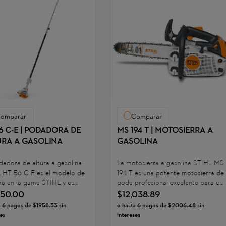
omparar
Comparar
6 C-E | PODADORA DE
MS 194 T | MOTOSIERRA A
URA A GASOLINA
GASOLINA
dadora de altura a gasolina
La motosierra a gasolina STIHL MS
 HT 56 C-E es el modelo de
194 T es una potente motosierra de
da en la gama STIHL y es
poda profesional excelente para el
 para el mantenimiento de
mantenimiento de copas, así como
750
.
00
$
12
,
038
.
89
 verdes y la poda de árboles
para la eliminación de madera
a
6
pagos de
$
1958
.
33
sin
o hasta
6
pagos de
$
2006
.
48
sin
les. Su potente motor STIHL
muerta y ramas. El diseño
es
intereses
 permite a propietarios de
compacto de la motosierra STIHL