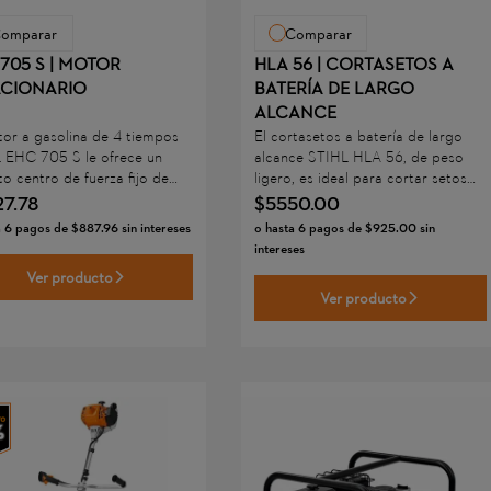
omparar
Comparar
705 S | MOTOR
HLA 56 | CORTASETOS A
ACIONARIO
BATERÍA DE LARGO
ALCANCE
tor a gasolina de 4 tiempos
El cortasetos a batería de largo
 EHC 705 S le ofrece un
alcance STIHL HLA 56, de peso
o centro de fuerza fijo de
ligero, es ideal para cortar setos
rendimiento, adecuado para
altos, arbustos y césped en
27
.
78
$
5550
.
00
as actividades agrícolas y de
jardines residenciales y en entornos
a
6
pagos de
$
887
.
96
sin intereses
o hasta
6
pagos de
$
925
.
00
sin
ucción. El eje de transmisión
sensibles al ruido. El STIHL HLA 56
intereses
do permite acoplar
utiliza baterías de iones de litio del
Ver producto
amente diversas
sistema STIHL AK.
Ver producto
ientas para facilitarle el
o diario.