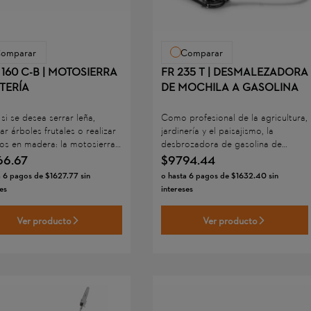
omparar
Comparar
160 C-B | MOTOSIERRA
FR 235 T | DESMALEZADORA
TERÍA
DE MOCHILA A GASOLINA
si se desea serrar leña,
Como profesional de la agricultura,
ar árboles frutales o realizar
jardinería y el paisajismo, la
jos en madera: la motosierra
desbrozadora de gasolina de
ería STIHL MSA 160 C-B le
mochila STIHL FR 235 T ofrece un
66
.
67
$
9794
.
44
a ideal para trabajar en el
alto rendimiento para cortar el
a
6
pagos de
$
1627
.
77
sin
o hasta
6
pagos de
$
1632
.
40
sin
 en la jardinería y la
césped o eliminar la maleza gracias
es
intereses
vación de paisajes o en el
al motor STIHL 2-MIX.
 Como el motor es silencioso y
Ver producto
Ver producto
ncionamiento no tiene
nes, se puede utilizar esta
ia en zonas sensibles al
e incluso en espacios
dos.