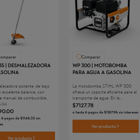
omparar
Comparar
35 | DESMALEZADORA
WP 300 | MOTOBOMBA
ASOLINA
PARA AGUA A GASOLINA
lezadora potente, de bajo
La motobomba STIHL WP 300
y excelente balance, con
ofrece un soporte eficiente para el
 manual de combustible
transporte de agua. En la
 para facilitar el arranque.
agricultura, por ejemplo, permite
5
.
56
$
7127
.
78
a con un moderno motor 2-
extraer agua dulce de fuentes
90
.
00
o hasta
6
pagos de
$
1187
.
96
sin intereses
ue reduce el consumo y las
superficiales como lagos, ríos,
a
6
pagos de
$
1148
.
33
sin
ones contaminantes. Sistema
canales y estanques para el riego
es
Ver producto
ibrador, empuñadura doble
de áreas cultivadas. También puede
able, empuñadura
utilizarse para eliminar
Ver producto
uncional, sistema de filtro de
acumulaciones no deseadas de