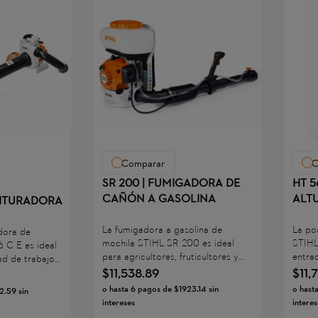
Comparar
C
SR 200 | FUMIGADORA DE
HT 5
CAÑÓN A GASOLINA
ALT
ITURADORA
La fumigadora a gasolina de
La po
adora de
mochila STIHL SR 200 es ideal
STIHL
 C-E es ideal
para agricultores, fruticultores y
entra
ad de trabajos
viticultores que necesitan aplicar
ideal
$
11
,
538
.
89
$
11
,
do, y es
líquidos de forma eficiente. La
áreas
o prolongado
o hasta
6
pagos de
$
1923
.
14
sin
o hast
2
.
59
sin
empuñadura multifuncional de una
fruta
. La eficiente
intereses
interes
sola mano de la STIHL SR 200
2-MIX
proporciona