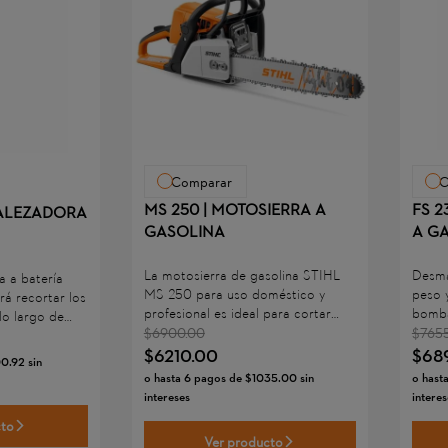
Comparar
C
MS 250 | MOTOSIERRA A
FS 2
MALEZADORA
GASOLINA
A G
La motosierra de gasolina STIHL
Desma
 a batería
MS 250 para uso doméstico y
peso 
á recortar los
profesional es ideal para cortar
bomba
lo largo de
leña y para el cuidado de árboles y
manual
$
6900
.
00
$
765
s de forma
arbustos, incluso para el corte de
Cuent
$
6210
.
00
$
68
s jardineros
00
.
92
sin
ramas y árboles pequeños.
MIX q
ueñas empresas
o hasta
6
pagos de
$
1035
.
00
sin
o hast
emisi
 mantenimiento
intereses
interes
antiv
ar césped
cto
ajust
potente motor
Ver producto
multif